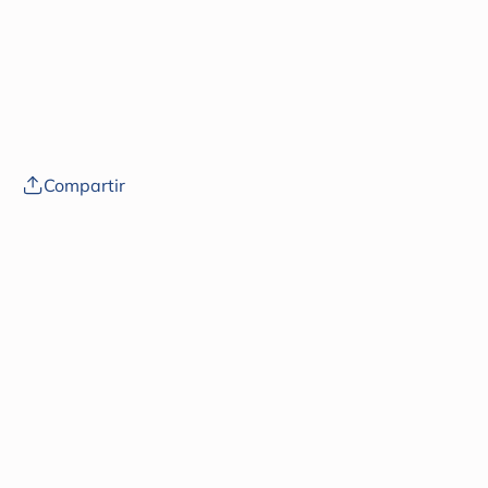
y cómo elegirlas. (sin fecha). Mayo Clinic.
https://www.mayoclinic.org/healthy-
lifestyle/pregnancy-week-by-week/in-
depth/prenatal-vitamins/art-20046945
Compartir