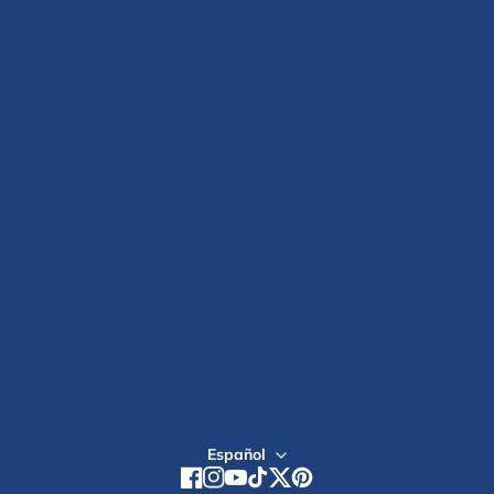
SHOP
Seguimiento de pedidos
Mi cuenta
MANAGE SUBSCRIPTION
CALCULADORA DE
Política de suscripción
OVULACION
Política de Envíos
Reseñas de clientes
TÉRMINOS DE SERVICIO
NUESTRA BLOGS
Aviso de accesibilidad
NUESTRA HISTORIA
POLÍTICA DE PRIVACIDAD
Estudio Clínico
POLITICA DE REEMBOLSO
Inicio de sesión mayorista
Tiendas Globales
Regístrate
Español