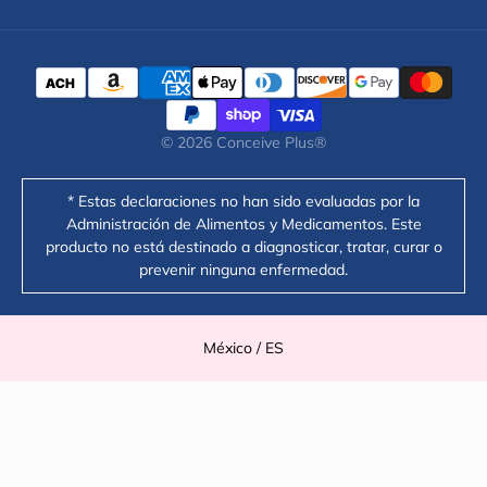
Facebook
Instagram
YouTube
TikTok
Twitter
Pinterest
© 2026
Conceive Plus®
* Estas declaraciones no han sido evaluadas por la
Administración de Alimentos y Medicamentos. Este
producto no está destinado a diagnosticar, tratar, curar o
prevenir ninguna enfermedad.
Select Your Region:
México / ES