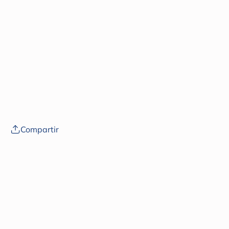
doi:
10.1007/s40618-021-01538-z
PMC3046737
Compartir