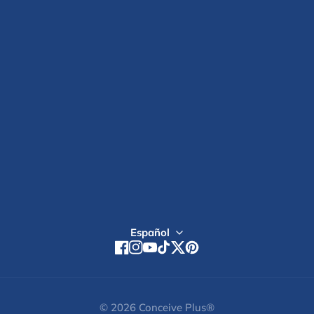
Reseñas de clientes
Política de suscripción
NUESTRA BLOGS
Aviso de accesibilidad
NUESTRA HISTORIA
POLÍTICA DE PRIVACIDAD
Estudio Clínico
POLITICA DE REEMBOLSO
Inicio de sesión mayorista
Tiendas Globales
Regístrate
Español
Facebook
Instagram
YouTube
TikTok
Twitter
Pinterest
© 2026
Conceive Plus®